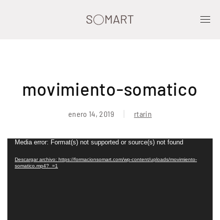
movimiento-somatico
enero 14, 2019
rtarin
Reproductor
Media error: Format(s) not supported or source(s) not found
de
Descargar archivo: https://formacionsomart.com/wp-content/uploads/movimiento-
vídeo
somatico.mp4?_=1